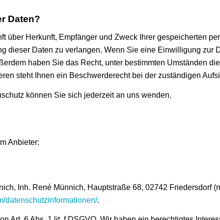
er Daten?
unft über Herkunft, Empfänger und Zweck Ihrer gespeicherten 
g dieser Daten zu verlangen. Wenn Sie eine Einwilligung zur D
 Außerdem haben Sie das Recht, unter bestimmten Umständen die
en steht Ihnen ein Beschwerderecht bei der zuständigen Aufsi
chutz können Sie sich jederzeit an uns wenden.
em Anbieter:
ch, Inh. René Münnich, Hauptstraße 68, 02742 Friedersdorf (na
com/datenschutzinformationen/
.
on Art. 6 Abs. 1 lit. f DSGVO. Wir haben ein berechtigtes Intere