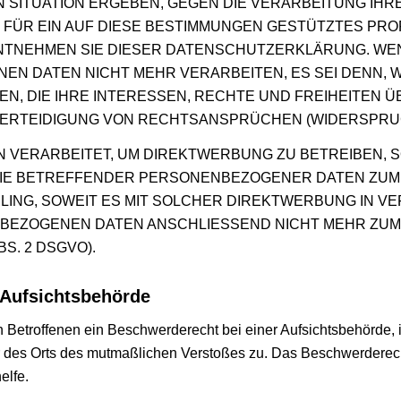
N SITUATION ERGEBEN, GEGEN DIE VERARBEITUNG I
 FÜR EIN AUF DIESE BESTIMMUNGEN GESTÜTZTES PROF
ENTNEHMEN SIE DIESER DATENSCHUTZERKLÄRUNG. WE
EN DATEN NICHT MEHR VERARBEITEN, ES SEI DENN,
N, DIE IHRE INTERESSEN, RECHTE UND FREIHEITEN 
RTEIDIGUNG VON RECHTSANSPRÜCHEN (WIDERSPRUCH N
ERARBEITET, UM DIREKTWERBUNG ZU BETREIBEN, SO
SIE BETREFFENDER PERSONENBEZOGENER DATEN ZU
ILING, SOWEIT ES MIT SOLCHER DIREKTWERBUNG IN V
BEZOGENEN DATEN ANSCHLIESSEND NICHT MEHR ZU
S. 2 DSGVO).
Aufsichts­behörde
Betroffenen ein Beschwerderecht bei einer Aufsichtsbehörde, i
er des Orts des mutmaßlichen Verstoßes zu. Das Beschwerderec
elfe.